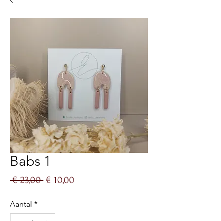
Babs 1
Normale
Verkoopprijs
 € 23,00 
€ 10,00
prijs
Aantal
*