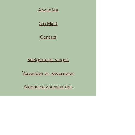
About Me
Op Maat
Contact
Veelgestelde vragen
Verzenden en retourneren
Algemene voorwaarden
Privacybeleid
Betaalmogelijkheden