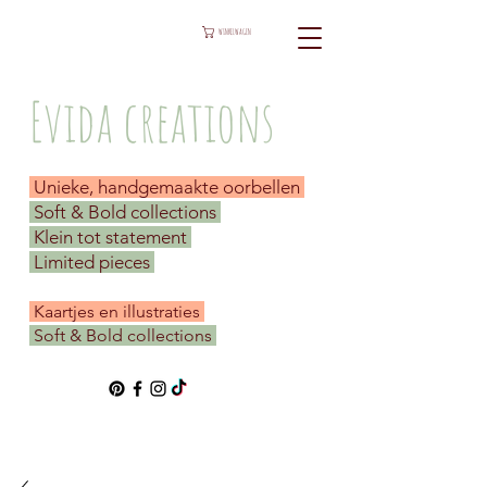
WINKELWAGEN
Evida creations
Unieke, handgemaakte oorbellen
Soft & Bold collections
Klein tot statement
Limited pieces
​ Kaartjes en illustraties
Soft & Bold collections