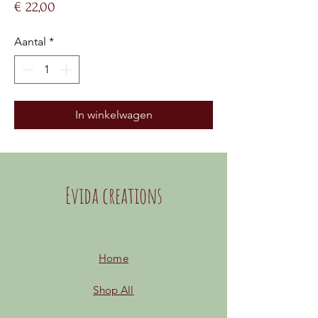
Prijs
€ 22,00
Aantal
*
In winkelwagen
Evida creations
Home
Shop All