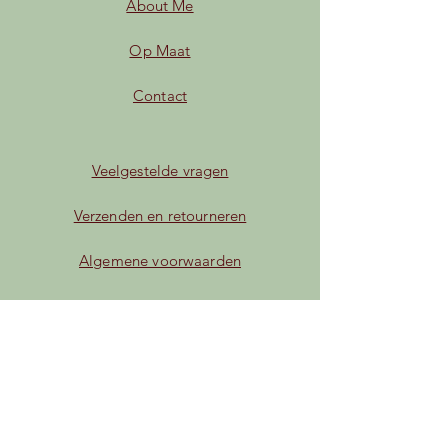
About Me
Op Maat
Contact
Veelgestelde vragen
Verzenden en retourneren
Algemene voorwaarden
Privacybeleid
Betaalmogelijkheden
Facebook