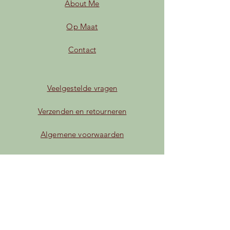
About Me
Op Maat
Contact
Veelgestelde vragen
Verzenden en retourneren
Algemene voorwaarden
Privacybeleid
Betaalmogelijkheden
Facebook