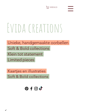
WINKELWAGEN
Evida creations
Unieke, handgemaakte oorbellen
Soft & Bold collections
Klein tot statement
Limited pieces
​ Kaartjes en illustraties
Soft & Bold collections