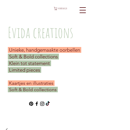
WINKELWAGEN
Evida creations
Unieke, handgemaakte oorbellen
Soft & Bold collections
Klein tot statement
Limited pieces
​ Kaartjes en illustraties
Soft & Bold collections