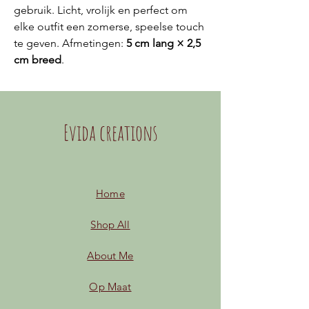
gebruik. Licht, vrolijk en perfect om
elke outfit een zomerse, speelse touch
te geven. Afmetingen:
5 cm lang × 2,5
cm breed
.
Evida creations
Home
Shop All
About Me
Op Maat