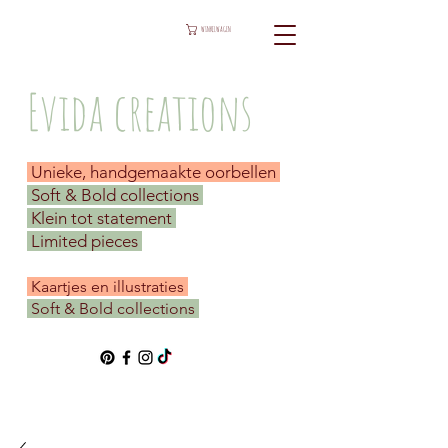
WINKELWAGEN
Evida creations
Unieke, handgemaakte oorbellen
Soft & Bold collections
Klein tot statement
Limited pieces
​ Kaartjes en illustraties
Soft & Bold collections