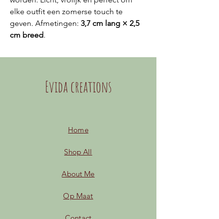
elke outfit een zomerse touch te
geven. Afmetingen:
3,7 cm lang × 2,5
cm breed
.
Evida creations
Home
Shop All
About Me
Op Maat
Contact