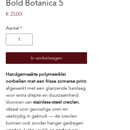
Bold Botanica 5
Prijs
€ 21,00
Aantal
*
In winkelwagen
Handgemaakte polymeerklei
oorbellen met een frisse zomerse print
,
afgewerkt met een glanzende harslaag
voor extra diepte en duurzaamheid.
Voorzien van
stainless‑steel creolen
,
ideaal voor gevoelige oren en
veelzijdig in gebruik — de creolen
kunnen ook zonder hanger gedragen
worden. Licht, vrolijk en perfect om