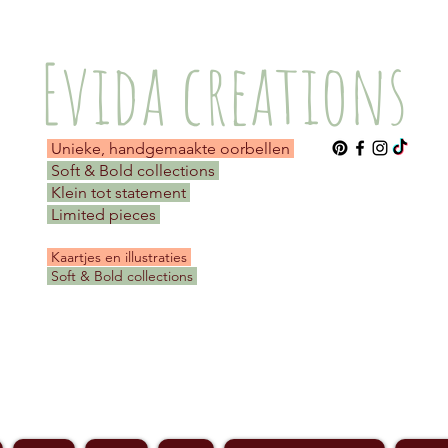
Evida creations
Unieke, handgemaakte oorbellen
Soft & Bold collections
Klein tot statement
Limited pieces
​ Kaartjes en illustraties
Soft & Bold collections