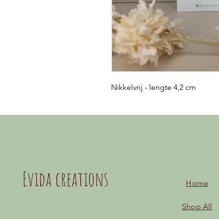
Nikkelvrij - lengte 4,2 cm
Evida creations
Home
Shop All