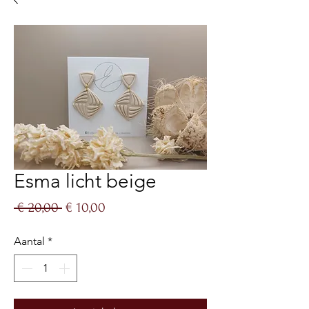
Esma licht beige
Normale
Verkoopprijs
 € 20,00 
€ 10,00
prijs
Aantal
*