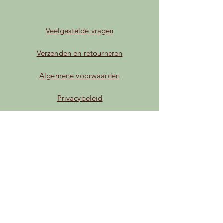
Veelgestelde vragen
Verzenden en retourneren
Algemene voorwaarden
Privacybeleid
Betaalmogelijkheden
Facebook
Instagram
TikTok