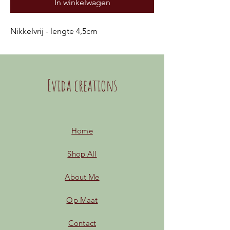
In winkelwagen
Nikkelvrij - lengte 4,5cm
Evida creations
Home
Shop All
About Me
Op Maat
Contact