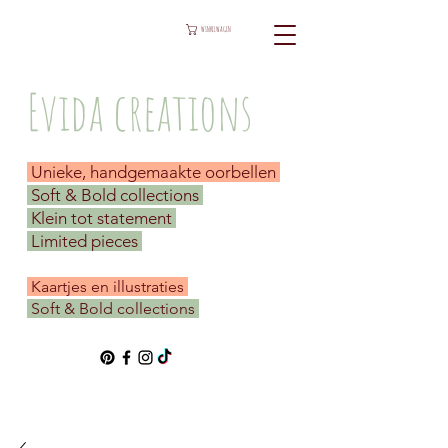
WINKELWAGEN
Evida creations
Unieke, handgemaakte oorbellen
Soft & Bold collections
Klein tot statement
Limited pieces
​ Kaartjes en illustraties
Soft & Bold collections