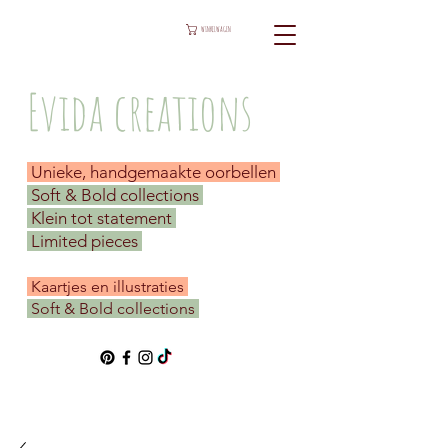
WINKELWAGEN
Evida creations
Unieke, handgemaakte oorbellen
Soft & Bold collections
Klein tot statement
Limited pieces
​ Kaartjes en illustraties
Soft & Bold collections