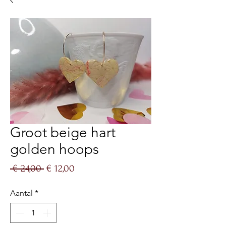
Groot beige hart
golden hoops
Normale
Verkoopprijs
 € 24,00 
€ 12,00
prijs
Aantal
*