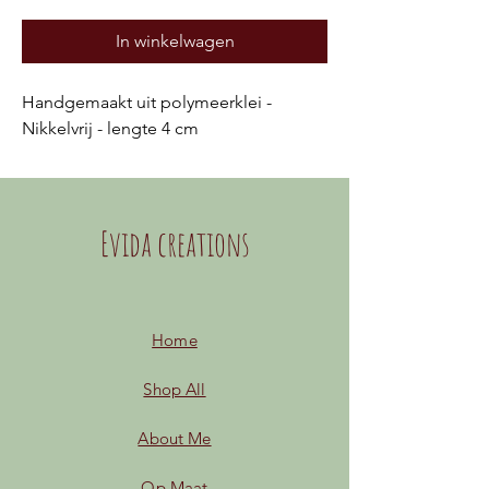
In winkelwagen
Handgemaakt uit polymeerklei -
Nikkelvrij - lengte 4 cm
Evida creations
Home
Shop All
About Me
Op Maat