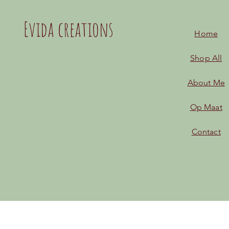
Evida creations
Home
Shop All
About Me
Op Maat
Contact