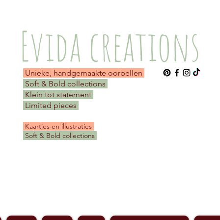
Evida creations
Unieke, handgemaakte oorbellen
Soft & Bold collections
Klein tot statement
Limited pieces
​ Kaartjes en illustraties
Soft & Bold collections