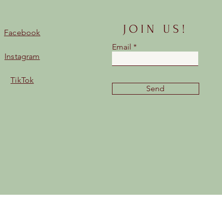
JOIN US!
Facebook
Email
Instagram
TikTok
Send