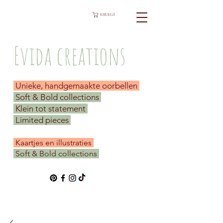
WINKELWAGEN
Evida creations
Unieke, handgemaakte oorbellen
Soft & Bold collections
Klein tot statement
Limited pieces
​ Kaartjes en illustraties
Soft & Bold collections