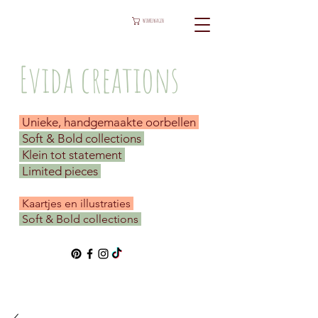
WINKELWAGEN
Evida creations
Unieke, handgemaakte oorbellen
Soft & Bold collections
Klein tot statement
Limited pieces
​ Kaartjes en illustraties
Soft & Bold collections