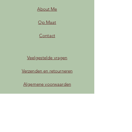
About Me
Op Maat
Contact
Veelgestelde vragen
Verzenden en retourneren
Algemene voorwaarden
Privacybeleid
Betaalmogelijkheden