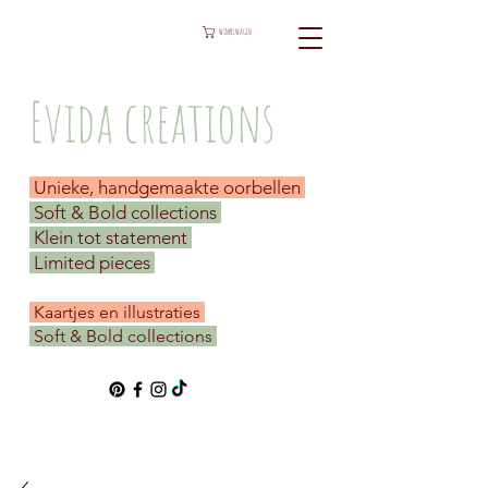
WINKELWAGEN
Evida creations
Unieke, handgemaakte oorbellen
Soft & Bold collections
Klein tot statement
Limited pieces
​ Kaartjes en illustraties
Soft & Bold collections