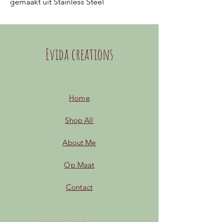
gemaakt uit Stainless Steel
Evida creations
Home
Shop All
About Me
Op Maat
Contact