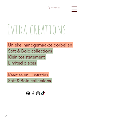
WINKELWAGEN
Evida creations
Unieke, handgemaakte oorbellen
Soft & Bold collections
Klein tot statement
Limited pieces
​ Kaartjes en illustraties
Soft & Bold collections