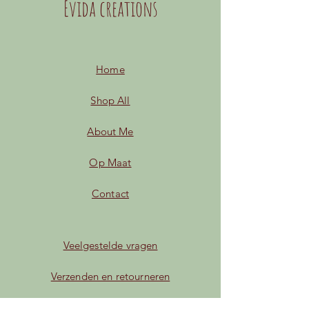
Evida creations
Home
Shop All
About Me
Op Maat
Contact
Veelgestelde vragen
Verzenden en retourneren
Algemene voorwaarden