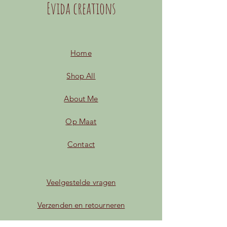
Evida creations
Home
Shop All
About Me
Op Maat
Contact
Veelgestelde vragen
Verzenden en retourneren