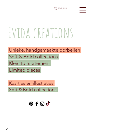
WINKELWAGEN
Evida creations
Unieke, handgemaakte oorbellen
Soft & Bold collections
Klein tot statement
Limited pieces
​ Kaartjes en illustraties
Soft & Bold collections