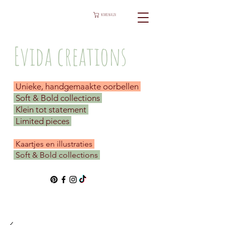
WINKELWAGEN
Evida creations
Unieke, handgemaakte oorbellen
Soft & Bold collections
Klein tot statement
Limited pieces
​ Kaartjes en illustraties
Soft & Bold collections