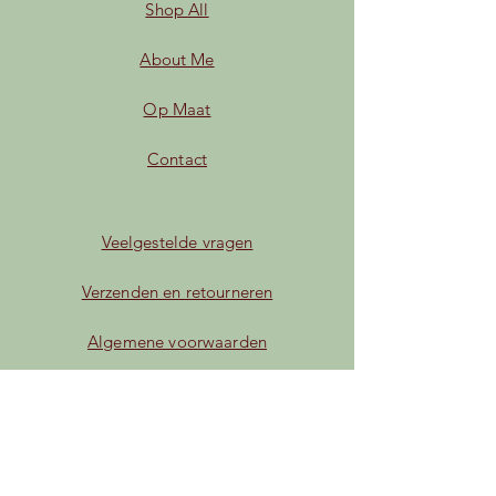
Shop All
About Me
Op Maat
Contact
Veelgestelde vragen
Verzenden en retourneren
Algemene voorwaarden
Privacybeleid
Betaalmogelijkheden