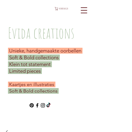
WINKELWAGEN
Evida creations
Unieke, handgemaakte oorbellen
Soft & Bold collections
Klein tot statement
Limited pieces
​ Kaartjes en illustraties
Soft & Bold collections