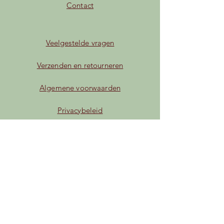
Contact
Veelgestelde vragen
Verzenden en retourneren
Algemene voorwaarden
Privacybeleid
Betaalmogelijkheden
Facebook
Instagram
TikTok