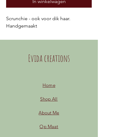
In winkelwagen
Scrunchie - ook voor dik haar.
Handgemaakt
Evida creations
Home
Shop All
About Me
Op Maat