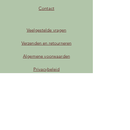
Contact
Veelgestelde vragen
Verzenden en retourneren
Algemene voorwaarden
Privacybeleid
Betaalmogelijkheden
Facebook
Instagram