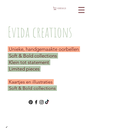
WINKELWAGEN
Evida creations
Unieke, handgemaakte oorbellen
Soft & Bold collections
Klein tot statement
Limited pieces
​ Kaartjes en illustraties
Soft & Bold collections