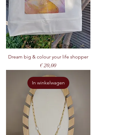
Dream big & colour your life shopper
Prijs
€ 20,00
In winkelwagen