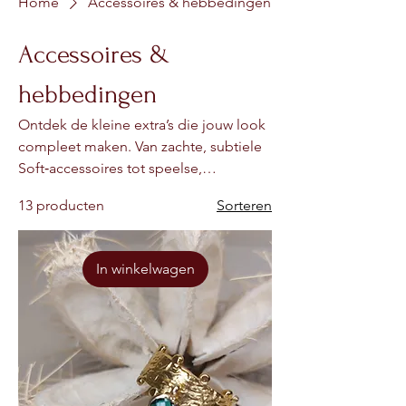
Home
Accessoires & hebbedingen
Accessoires &
hebbedingen
Ontdek de kleine extra’s die jouw look
compleet maken. Van zachte, subtiele
Soft‑accessoires tot speelse,
opvallende Bold‑hebbedingen — elk
13 producten
Sorteren
item draagt dezelfde handgemaakte
Evida‑touch. Licht, uniek en met liefde
gemaakt in kleine oplage. Perfect om
In winkelwagen
jezelf te verwennen of iemand anders
blij te maken. (Ringen, kettingen,
armbanden, shoppers,
haaraccessoires)