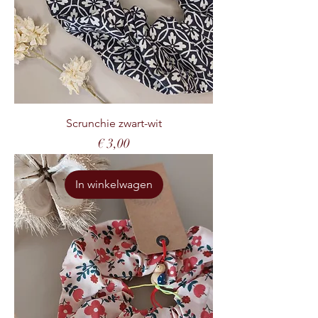
Scrunchie zwart-wit
Prijs
€ 3,00
In winkelwagen