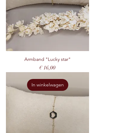
Armband "Lucky star"
Prijs
€ 16,00
In winkelwagen