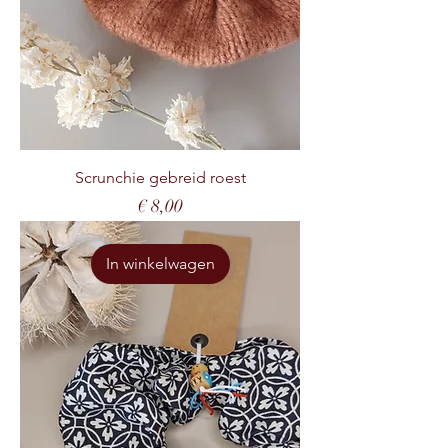
Scrunchie gebreid roest
Prijs
€ 8,00
In winkelwagen