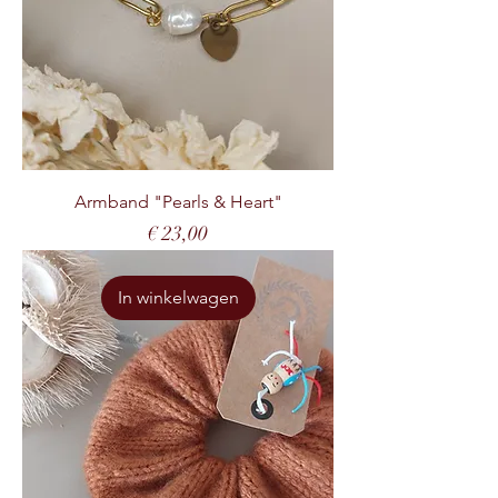
Armband "Pearls & Heart"
Prijs
€ 23,00
In winkelwagen