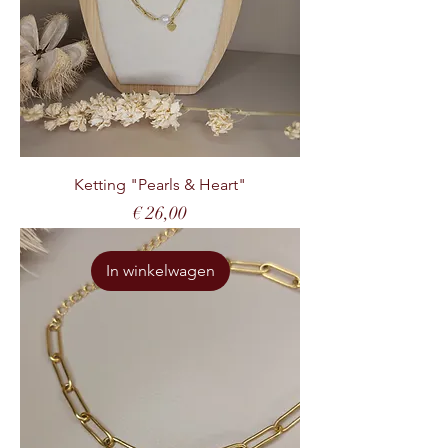
Ketting "Pearls & Heart"
Prijs
€ 26,00
In winkelwagen