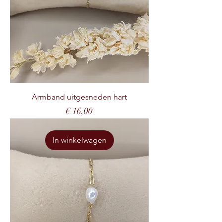
Armband uitgesneden hart
Prijs
€ 16,00
In winkelwagen