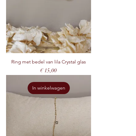
Ring met bedel van lila Crystal glas
Prijs
€ 15,00
In winkelwagen