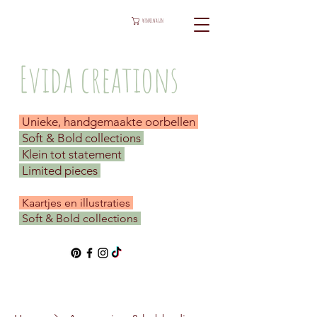
WINKELWAGEN
Evida creations
Unieke, handgemaakte oorbellen
Soft & Bold collections
Klein tot statement
Limited pieces
​ Kaartjes en illustraties
Soft & Bold collections