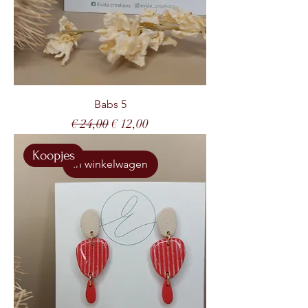
Babs 5
Normale prijs
Verkoopprijs
€ 24,00
€ 12,00
Koopjes
In winkelwagen