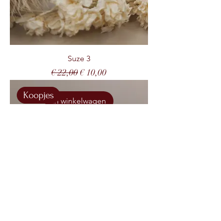
Suze 3
Normale prijs
Verkoopprijs
€ 22,00
€ 10,00
Koopjes
In winkelwagen