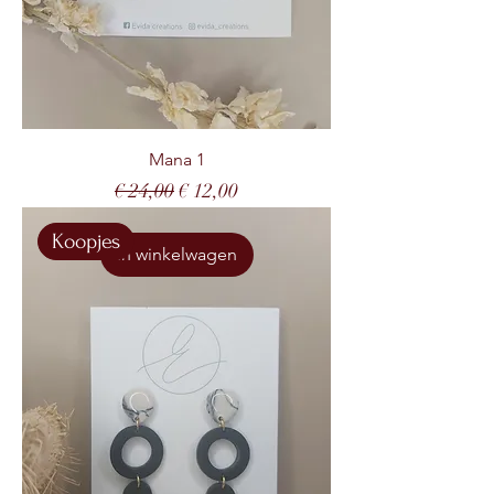
Mana 1
Normale prijs
Verkoopprijs
€ 24,00
€ 12,00
Koopjes
In winkelwagen