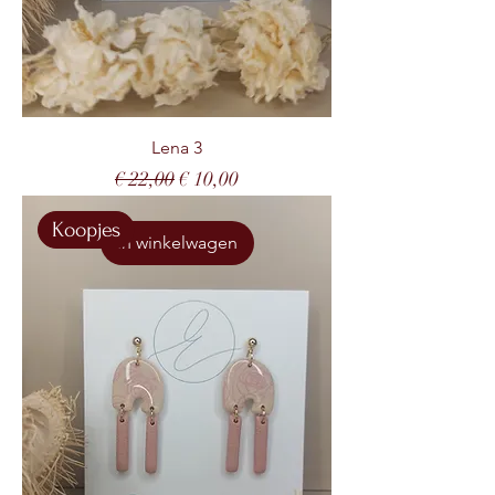
Lena 3
Normale prijs
Verkoopprijs
€ 22,00
€ 10,00
Koopjes
In winkelwagen