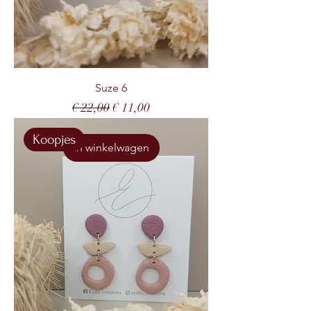
Suze 6
Normale prijs
Verkoopprijs
€ 22,00
€ 11,00
Koopjes
In winkelwagen