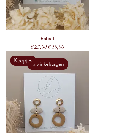
Babs 1
Normale prijs
Verkoopprijs
€ 23,00
€ 10,00
Koopjes
In winkelwagen