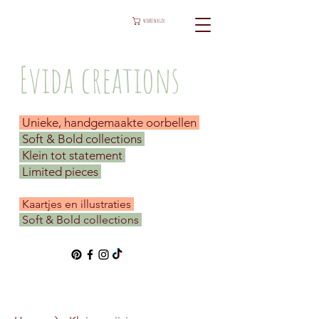
WINKELWAGEN
Evida creations
Unieke, handgemaakte oorbellen
Soft & Bold collections
Klein tot statement
Limited pieces
​ Kaartjes en illustraties
Soft & Bold collections