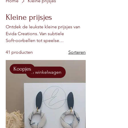
Home
Kleine prijsjes
Kleine prijsjes
Ontdek de leukste kleine prijsjes van
Evida Creations. Van subtiele
Soft‑oorbellen tot speelse
Bold‑accessoires en charmante
41 producten
Sorteren
hebbedingen — allemaal
handgemaakt, uniek en vriendelijk
geprijsd. Perfect om jezelf te
Koopjes
In winkelwagen
verwennen of iemand blij te maken
met een betaalbaar cadeautje.